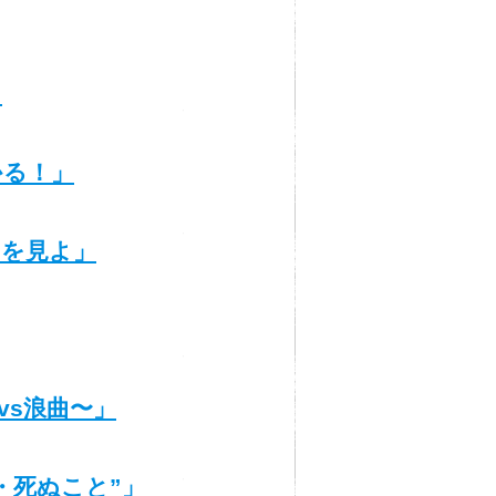
」
かる！」
』を見よ」
vs浪曲〜」
・死ぬこと”」