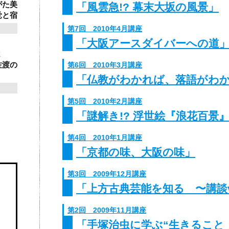
がた美
「風雲急!? 幕末大坂の風景」
覚と宿
第7回 2010年4月講座
「大阪アースダイバーへの道
ゼミ
佐渡の
第6回 2010年3月講座
「仏教がわかれば、落語がわ
第5回 2010年2月講座
「謎解き!? 浮世絵『浪花百景
第4回 2010年1月講座
「京都の味、大阪の味」
第3回 2009年12月講座
「上方古典芸能を知る 〜講談
第2回 2009年11月講座
「手塚治虫に学ぶ“生きること