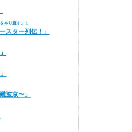
」
史をやり直す」１
ースター列伝！」
」
座」
難波京〜」
」