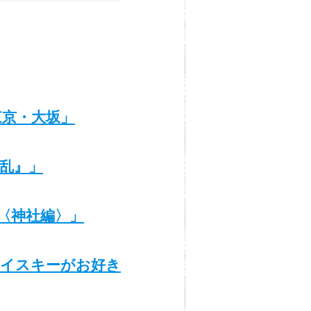
東京・大坂」
乱』」
1〈神社編〉」
ウイスキーがお好き