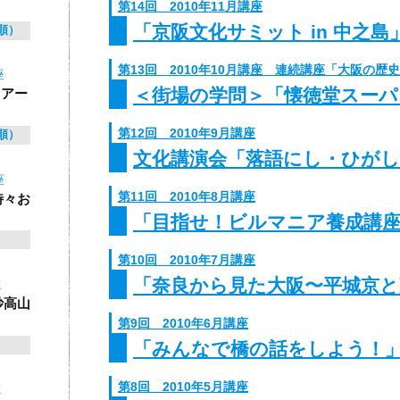
第14回 2010年11月講座
「京阪文化サミット in 中之島
順）
第13回 2010年10月講座 連続講座「大阪の歴
座
＜街場の学問＞「懐徳堂スーパ
 アー
第12回 2010年9月講座
順）
文化講演会「落語にし・ひがし
座
第11回 2010年8月講座
時々お
「目指せ！ビルマニア養成講
第10回 2010年7月講座
「奈良から見た大阪〜平城京と
ゼミ
妙高山
第9回 2010年6月講座
「みんなで橋の話をしよう！
第8回 2010年5月講座
ゼミ