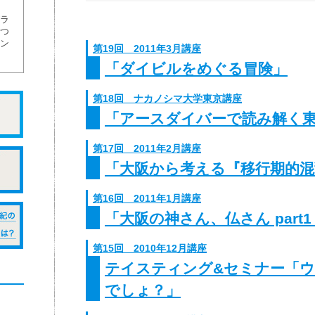
ラ
つ
ン
第19回 2011年3月講座
「ダイビルをめぐる冒険」
第18回 ナカノシマ大学東京講座
「アースダイバーで読み解く
第17回 2011年2月講座
「大阪から考える『移行期的混
第16回 2011年1月講座
「大阪の神さん、仏さん part
第15回 2010年12月講座
テイスティング&セミナー「
でしょ？」