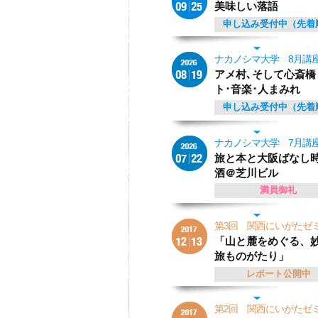
美味しい落語
申し込み受付中（先着
ナカノシマ大学 8月講
アメ村､そして心斎橋
ト･音楽･人まみれ
申し込み受付中（先着
ナカノシマ大学 7月講
旅と本と大阪ばなし
酒＠芝川ビル
満員御礼
第3回 関西にいがた
「山と麓をめぐる、
旅ものがたり」
レポート公開中
第2回 関西にいがた