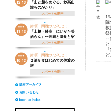
「山と麓をめぐる、妙高山
旅ものがたり」
レポート公開中
1
院
第2回 関西にいがたゼミ
教
「上越・妙高 にいがた美
祭
酒らん」〜酒蔵と味覚と宿
～
レポート公開中
と
『
ど
第1回 関西にいがたゼミ
２泊８食はじめての佐渡の
旅
レポート公開中