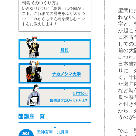
刊島民のつくり方」
いきなりだけど「島民」は今回がラ
聖武に
スト。これまでの歴史をふり返りつ
れない
つ、これからも中之島を楽しむヒン
字と、
トをお教えします！
が起こ
日本古
しての
前の大
につれ
日本書
りに、
く。千
た瀬戸
など時
鳳〜奈
と付き
から「
うのが
では「
天神寄席 九月席