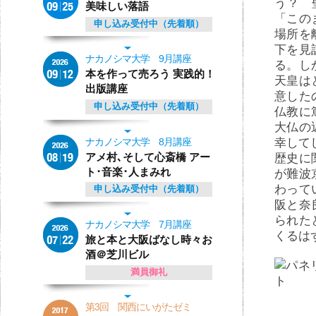
う？ 
美味しい落語
「この
申し込み受付中（先着順）
場所を
下を見
ナカノシマ大学 9月講座
る。し
本を作って売ろう 実践的！
天皇は
出版講座
意した
申し込み受付中（先着順）
仏教に
大仏の
幸して
ナカノシマ大学 8月講座
アメ村､そして心斎橋 アー
歴史に
ト･音楽･人まみれ
が難波
わって
申し込み受付中（先着順）
阪と奈
られた
ナカノシマ大学 7月講座
くるは
旅と本と大阪ばなし時々お
酒＠芝川ビル
満員御礼
第3回 関西にいがたゼミ