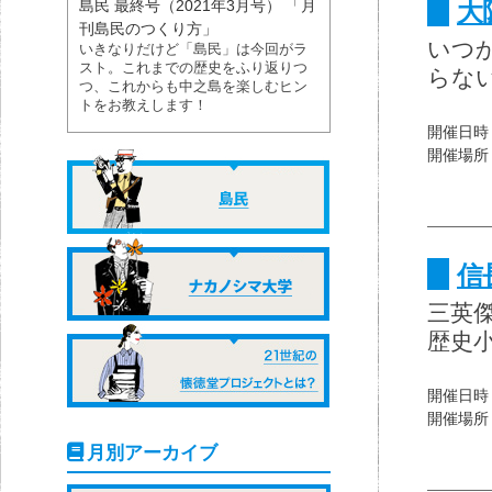
大
島民 最終号（2021年3月号） 「月
刊島民のつくり方」
いつ
いきなりだけど「島民」は今回がラ
スト。これまでの歴史をふり返りつ
らな
つ、これからも中之島を楽しむヒン
トをお教えします！
開催日時
開催場所
信
三英
歴史
開催日時
開催場所
月別アーカイブ