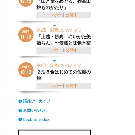
「山と麓をめぐる、妙高山
旅ものがたり」
レポート公開中
第2回 関西にいがたゼミ
「上越・妙高 にいがた美
酒らん」〜酒蔵と味覚と宿
レポート公開中
第1回 関西にいがたゼミ
２泊８食はじめての佐渡の
旅
レポート公開中