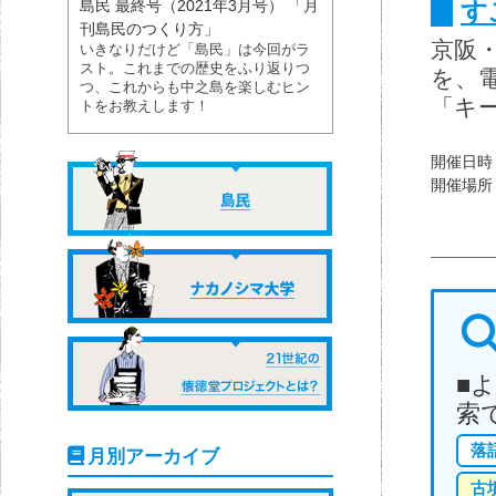
す
島民 最終号（2021年3月号） 「月
刊島民のつくり方」
京阪
いきなりだけど「島民」は今回がラ
スト。これまでの歴史をふり返りつ
を、
つ、これからも中之島を楽しむヒン
「キ
トをお教えします！
開催日時
開催場所
■
索
落
月別アーカイブ
古