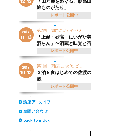
「山と麓をめぐる、妙高山
旅ものがたり」
レポート公開中
第2回 関西にいがたゼミ
「上越・妙高 にいがた美
酒らん」〜酒蔵と味覚と宿
レポート公開中
第1回 関西にいがたゼミ
２泊８食はじめての佐渡の
旅
レポート公開中