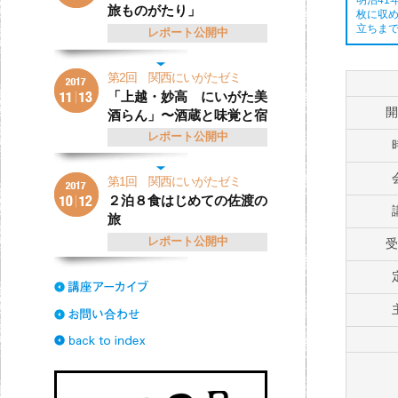
旅ものがたり」
枚に収
立ちま
レポート公開中
第2回 関西にいがたゼミ
「上越・妙高 にいがた美
開
酒らん」〜酒蔵と味覚と宿
レポート公開中
第1回 関西にいがたゼミ
２泊８食はじめての佐渡の
旅
レポート公開中
受