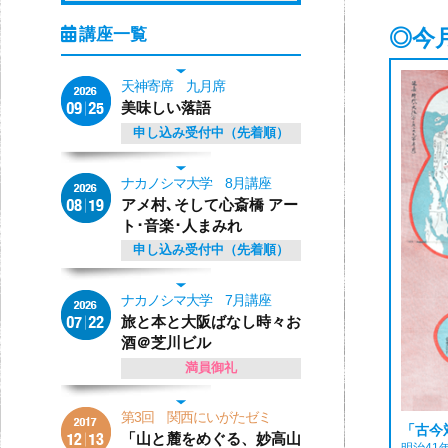
◎今
天神寄席 九月席
美味しい落語
申し込み受付中（先着順）
ナカノシマ大学 8月講座
アメ村､そして心斎橋 アー
ト･音楽･人まみれ
申し込み受付中（先着順）
ナカノシマ大学 7月講座
旅と本と大阪ばなし時々お
酒＠芝川ビル
満員御礼
第3回 関西にいがたゼミ
「古今
「山と麓をめぐる、妙高山
明治41