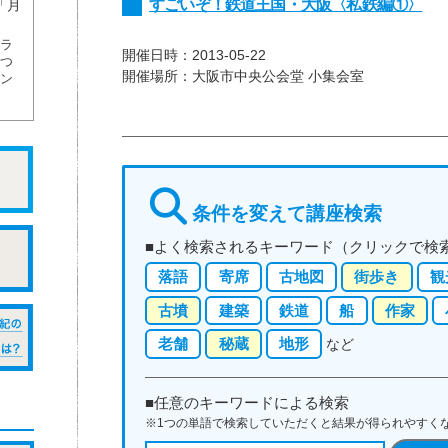
すごいぞ！鉄道王国・大阪〈私鉄編①〉
「月
ラ
開催日時：
2013-05-22
つ
開催場所：
大阪市中央公会堂 小集会室
ン
条件を変えて
講座検索
■よく検索されるキーワード（クリックで検
落語
寄席
古地図
街歩き
観
古墳
建築
鉄道
船
作家
老舗
秘蔵
地形
など
■任意のキーワードによる検索
※1つの単語で検索していただくと結果が得られやすく