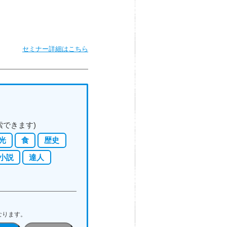
セミナー詳細はこちら
索できます)
光
食
歴史
小説
達人
なります。