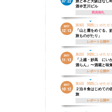
旅と本と大阪ばなし
酒＠芝川ビル
満員御礼
第3回 関西にいがた
「山と麓をめぐる、
旅ものがたり」
レポート公開中
第2回 関西にいがた
「上越・妙高 にい
酒らん」〜酒蔵と味
レポート公開中
第1回 関西にいがた
２泊８食はじめての
旅
レポート公開中