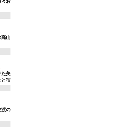
時々お
ゼミ
妙高山
ゼミ
がた美
覚と宿
ゼミ
佐渡の