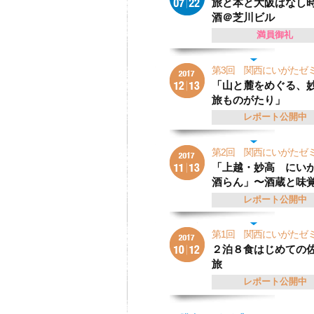
旅と本と大阪ばなし
酒＠芝川ビル
満員御礼
第3回 関西にいがた
「山と麓をめぐる、
旅ものがたり」
レポート公開中
第2回 関西にいがた
「上越・妙高 にい
酒らん」〜酒蔵と味
レポート公開中
第1回 関西にいがた
２泊８食はじめての
旅
レポート公開中