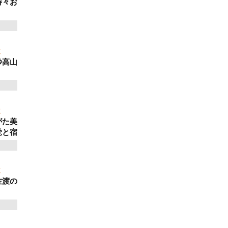
時々お
ゼミ
妙高山
ゼミ
がた美
覚と宿
ゼミ
佐渡の