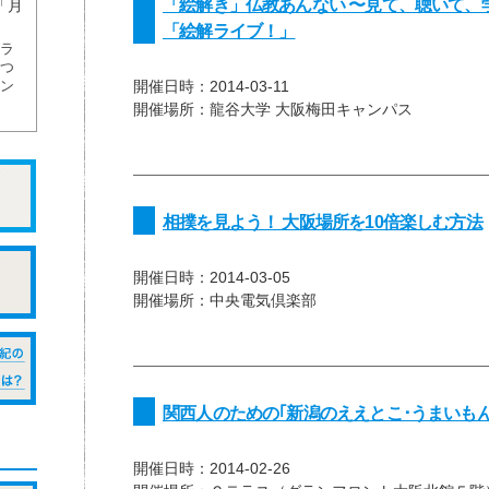
「絵解き」仏教あんない 〜見て、聴いて、
「月
「絵解ライブ！」
ラ
つ
開催日時：
2014-03-11
ン
開催場所：
龍谷大学 大阪梅田キャンパス
相撲を見よう！ 大阪場所を10倍楽しむ方法
開催日時：
2014-03-05
開催場所：
中央電気倶楽部
関西人のための｢新潟のええとこ･うまいもん
開催日時：
2014-02-26