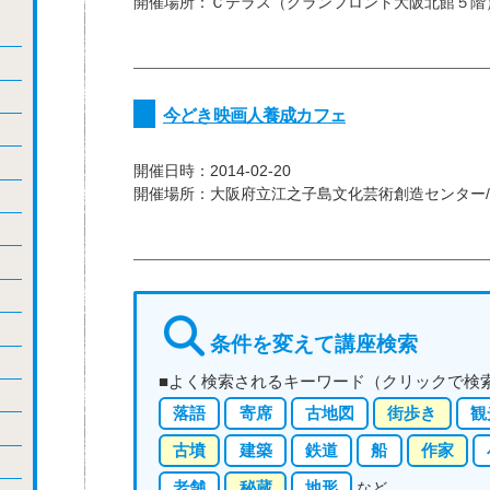
開催場所：
Ｃテラス（グランフロント大阪北館５階
今どき映画人養成カフェ
開催日時：
2014-02-20
開催場所：
大阪府立江之子島文化芸術創造センター/e
条件を変えて
講座検索
■よく検索されるキーワード（クリックで検
落語
寄席
古地図
街歩き
観
古墳
建築
鉄道
船
作家
老舗
秘蔵
地形
など