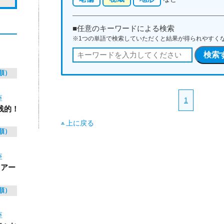
■任意のキーワードによる検索
※1つの単語で検索していただくと結果が得られやすく
順）
座
1
践的！
上に戻る
順）
座
 アー
順）
座