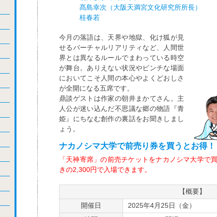
髙島幸次（大阪天満宮文化研究所所長）
桂春若
今月の落語は、天界や地獄、化け狐が見
せるバーチャルリアリティなど、人間世
界とは異なるルールでまわっている時空
が舞台。ありえない状況やピンチな場面
においてこそ人間の本心やよくどおしさ
が全開になる五席です。
鼎談ゲストは作家の朝井まかてさん。主
人公が迷い込んだ不思議な郷の物語『青
姫』にちなむ創作の裏話をお聞きしまし
ょう。
ナカノシマ大学で前売り券を買うとお得！
「天神寄席」の前売チケットをナカノシマ大学で買うと
きの2,300円で入場できます。
【概要】
開催日
2025年4月25日（金）