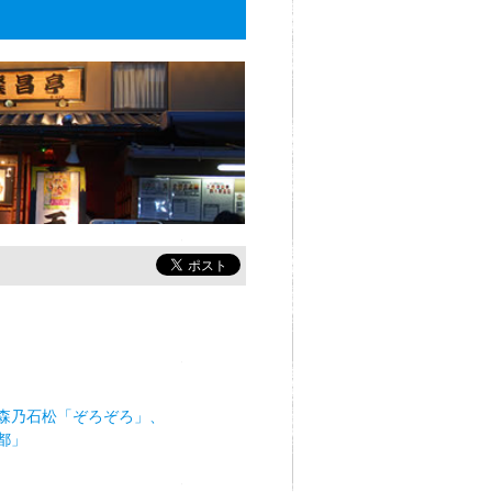
森乃石松「ぞろぞろ」、
都」