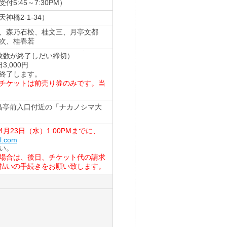
受付5:45～7:30PM）
橋2-1-34）
、森乃石松、桂文三、月亭文都
次、桂春若
定枚数が終了しだい締切）
3,000円
終了します。
チケットは前売り券のみです。当
、繁昌亭前入口付近の「ナカノシマ大
月23日（水）1:00PMまでに、
l.com
い。
場合は、後日、チケット代の請求
払いの手続きをお願い致します。