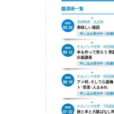
天神寄席 九月席
美味しい落語
申し込み受付中（先着
ナカノシマ大学 9月講
本を作って売ろう 実
出版講座
申し込み受付中（先着
ナカノシマ大学 8月講
アメ村､そして心斎橋
ト･音楽･人まみれ
申し込み受付中（先着
ナカノシマ大学 7月講
旅と本と大阪ばなし