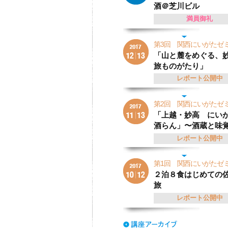
酒＠芝川ビル
満員御礼
第3回 関西にいがた
「山と麓をめぐる、
旅ものがたり」
レポート公開中
第2回 関西にいがた
「上越・妙高 にい
酒らん」〜酒蔵と味
レポート公開中
第1回 関西にいがた
２泊８食はじめての
旅
レポート公開中