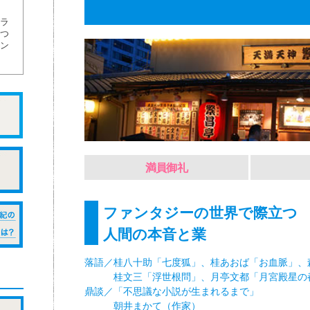
ラ
つ
ン
満員御礼
ファンタジーの世界で際立つ
人間の本音と業
落語／桂八十助「七度狐」、桂あおば「お血脈」、
桂文三「浮世根問」、月亭文都「月宮殿星の
鼎談／「不思議な小説が生まれるまで」
朝井まかて（作家）