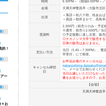
時間
6:30PM～（開場6:00PM～／
会場
天満天神繁昌亭（大阪市北区天神
＜落語＞桂八十助、桂あおば
出演
＜鼎談＞朝井まかて、高島幸
2,300円（前売りのみ・予
※通常：前売り2,500円／当日
順）
受講料
◎予定枚数に達し次第、販売
◎ナカノシマ大学で販売する
日券の販売はありません。
座
践的！
当日（5:45～7:30PM）
支払い方法
学受付」にて精算。
順）
お申込み後のキャンセルは、4
nakanoshima.daigaku@gmai
キャンセル締切
へ、メールでお知らせくださ
座
日
当日お越しいただけなかった
 アー
書をお送りしますので、お支
【会場】
順）
天満天神繁昌亭
座
時々お