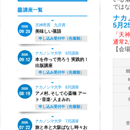
では
ナカ
5月
天神寄席 九月席
美味しい落語
「天
申し込み受付中（先着順）
通常2
【会
ナカノシマ大学 9月講座
本を作って売ろう 実践的！
出版講座
開
申し込み受付中（先着順）
ナカノシマ大学 8月講座
アメ村､そして心斎橋 アー
ト･音楽･人まみれ
申し込み受付中（先着順）
ナカノシマ大学 7月講座
受
旅と本と大阪ばなし時々お