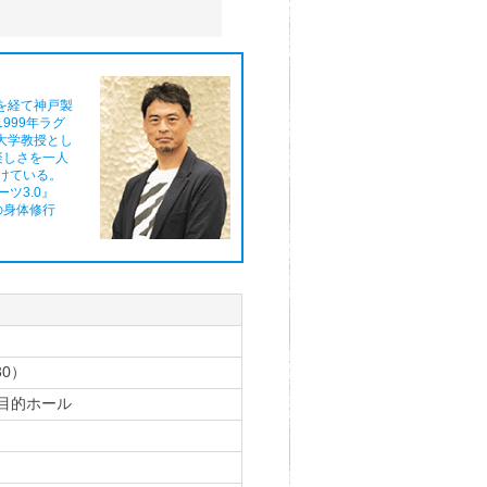
を経て神戸製
999年ラグ
大学教授とし
楽しさを一人
けている。
ツ3.0』
の身体修行
30）
多目的ホール