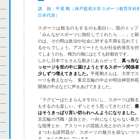
講 師：平尾 剛（神戸親和大学スポーツ教育学科教
日本代表）
スポーツは観るのもするのも面白い。国のトップ
「みんながスポーツに熱狂してくれたら……」と願
のは、その間は政治や社会に対する不満を忘れてく
るからでしょう。アスリートたちが社会的発言を控
てしまうのも、権力の側にはとても好都合です。
しかし日本でもそんな動きにあらがって、
真っ当な
ッセージを世の中に届けようとするスポーツ関係者
少しずつ増えてきました。
平尾剛さんは、大学でス
ーツを教えながら、東京五輪の中止や明治神宮外苑
開発の中止などに声をあげてきました。
「ラグビーはたまらんオモロいし、スポーツは観る
もするのも楽しい。ずっとそう思ってきたけど、
はそうきっぱり言い切られへんようになりました
京五輪の汚職・談合とか、一向になくならない暴力
な指導とか、アスリートの芸能人化とかのスポーツ
まつわる諸問題が、スポーツの魅力を損ないつつ
る。そんな気がしています。