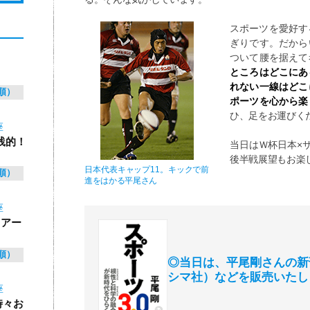
スポーツを愛好す
ぎりです。だから
ついて腰を据えて
ところはどこにあ
れない一線はどこ
順）
ポーツを心から楽
ひ、足をお運びく
座
践的！
当日はＷ杯日本×
後半戦展望もお楽
日本代表キャップ11。キックで前
順）
進をはかる平尾さん
座
 アー
順）
◎当日は、平尾剛さんの新刊
シマ社）などを販売いたし
座
時々お