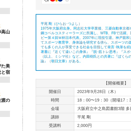
平尾 剛（ひらお･つよし）
ゼミ
1975年大阪府出身。同志社大学卒業後、三菱自動車京都
妙高山
鋼コベルコスティーラーズに所属し、WTB、FBで活躍。1
ビー第４回Ｗ杯日本代表。2007年に現役引退。神戸親和
てスポーツ教育学、身体論を研究する傍ら、スポーツの
でも多くの人が享受できる社会を目指して発言･執筆を続
著書に『近くて遠いこの身体』『脱･筋トレ思考』『スポー
（以上、ミシマ社）など。内田樹氏との共著に『ぼくら
ゼミ
論』（朝日文庫）がある。
がた美
覚と宿
【開催概要】
開催日
2023年9月28日（木）
ゼミ
時間
18：00〜19：30（開場17：
佐渡の
会場
大阪府立中之島図書館3階 
講師
平尾 剛
受講料
2,000円