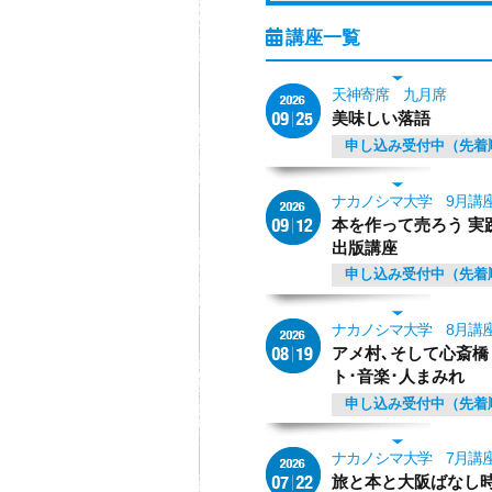
天神寄席 九月席
美味しい落語
申し込み受付中（先着
ナカノシマ大学 9月講
本を作って売ろう 実
出版講座
申し込み受付中（先着
ナカノシマ大学 8月講
アメ村､そして心斎橋
ト･音楽･人まみれ
申し込み受付中（先着
ナカノシマ大学 7月講
旅と本と大阪ばなし