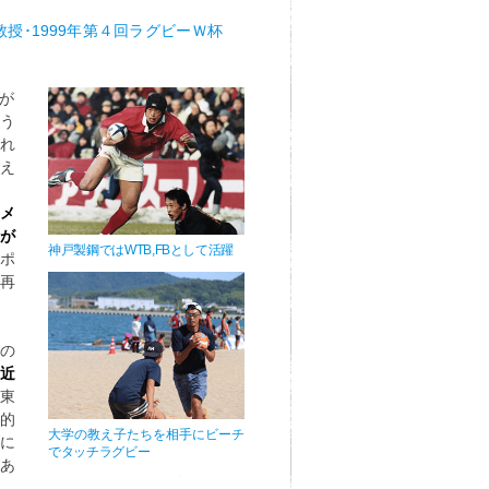
授･1999年第４回ラグビーＷ杯
が
う
れ
え
メ
が
神戸製鋼ではWTB,FBとして活躍
ポ
再
の
最近
。
東
的
大学の教え子たちを相手にビーチ
に
でタッチラグビー
あ