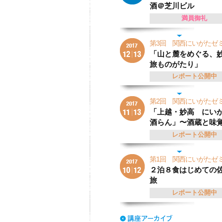
酒＠芝川ビル
満員御礼
第3回 関西にいがた
「山と麓をめぐる、
旅ものがたり」
レポート公開中
第2回 関西にいがた
「上越・妙高 にい
酒らん」〜酒蔵と味
レポート公開中
第1回 関西にいがた
２泊８食はじめての
旅
レポート公開中