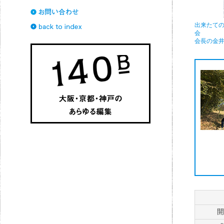
出来たて
会
会長の金
開