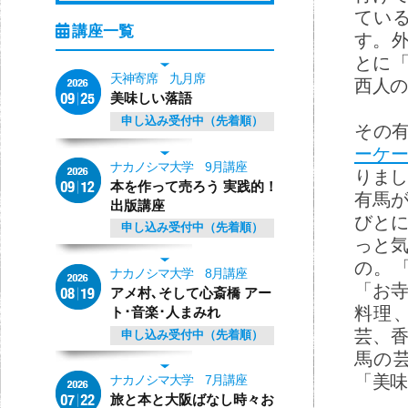
てい
す。
とに
天神寄席 九月席
西人の
美味しい落語
申し込み受付中（先着順）
その
ーケ
ナカノシマ大学 9月講座
りまし
本を作って売ろう 実践的！
有馬
出版講座
びと
申し込み受付中（先着順）
っと
の。
ナカノシマ大学 8月講座
「お
アメ村､そして心斎橋 アー
料理
ト･音楽･人まみれ
芸、
申し込み受付中（先着順）
馬の
「美味
ナカノシマ大学 7月講座
旅と本と大阪ばなし時々お