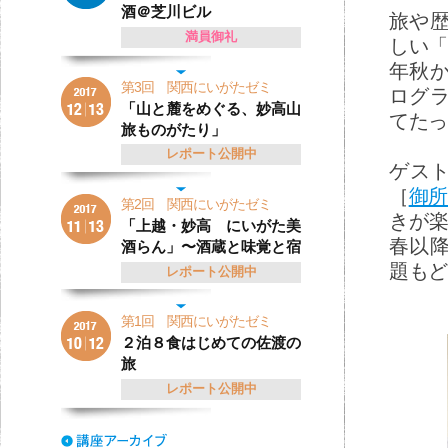
酒＠芝川ビル
旅や
満員御礼
しい「
年秋
第3回 関西にいがたゼミ
ログ
「山と麓をめぐる、妙高山
てたっ
旅ものがたり」
レポート公開中
ゲスト
［
御所
第2回 関西にいがたゼミ
きが楽
「上越・妙高 にいがた美
春以
酒らん」〜酒蔵と味覚と宿
題もど
レポート公開中
第1回 関西にいがたゼミ
２泊８食はじめての佐渡の
旅
レポート公開中