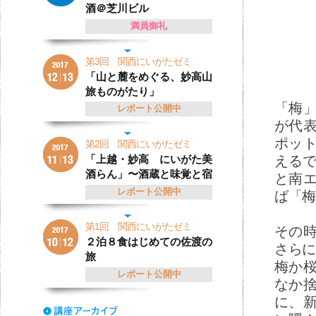
酒＠芝川ビル
満員御礼
第3回 関西にいがたゼミ
「山と麓をめぐる、妙高山
旅ものがたり」
「梅
レポート公開中
が代
ポッ
第2回 関西にいがたゼミ
「上越・妙高 にいがた美
えるで
酒らん」〜酒蔵と味覚と宿
と南
レポート公開中
ば「梅
第1回 関西にいがたゼミ
その
２泊８食はじめての佐渡の
さらに
旅
梅か
レポート公開中
なか
に、