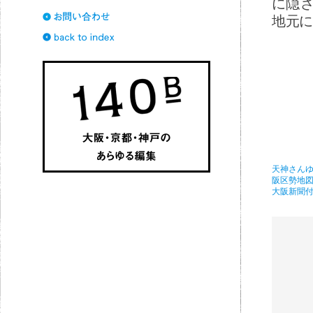
に隠
地元に
天神さん
阪区勢地図
大阪新聞