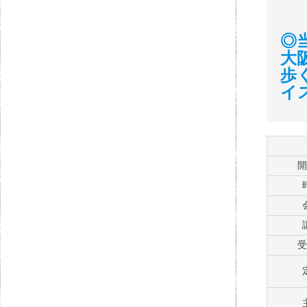
◎
大
歩
イ
開
受