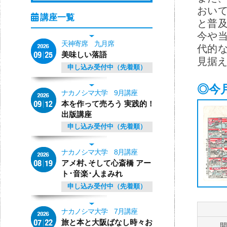
おい
と普
今や
天神寄席 九月席
代的
美味しい落語
見据
申し込み受付中（先着順）
◎今
ナカノシマ大学 9月講座
本を作って売ろう 実践的！
出版講座
申し込み受付中（先着順）
ナカノシマ大学 8月講座
アメ村､そして心斎橋 アー
ト･音楽･人まみれ
申し込み受付中（先着順）
ナカノシマ大学 7月講座
旅と本と大阪ばなし時々お
開