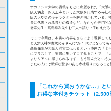
ナカノシマ大学の講義をもとに出版された『大阪
阪天満宮、四天王寺といった大阪を代表する寺社
阪の人や街のキャラクターを解き明かしている。
祭に代表される祭りの構造など、なかなか専門的
徹宗先生・髙島幸次先生お二人の語り上手ゆえだろ
そこで今回は、本書の内容をさらによく理解して
と天満天神御伽衆のみさんに“ガイド役”となって
髙島先生が大阪天満宮に伝わるという境内の「七
にプラスして、実際に歩いて目で見ることで、『
よりリアルに感じられるはず。もう読んだという
まだの人には新鮮な驚きのある寺社巡りになること
「これから買おうかな…」と
お得な本付きチケット（2,50