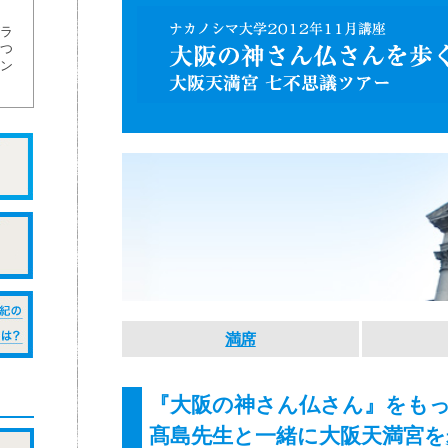
ラ
つ
ン
満席
『大阪の神さん仏さん』をも
髙島先生と一緒に大阪天満宮を