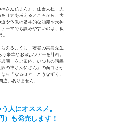
の神さん仏さん』。住吉大社、大
のあり方を考えるところから、大
神道や仏教の基本的な知識や天神
なテーマでも読みやすいのは、釈
う。
もらえるように、著者の高島先生
もらう豪華なお散歩ツアーを計画。
不思議」をご案内。いつもの講義
大阪の神さん仏さん』の面白さが
人なら「なるほど」とうなずく、
間違いありません。
いう人にオススメ。
0円）も発売します！