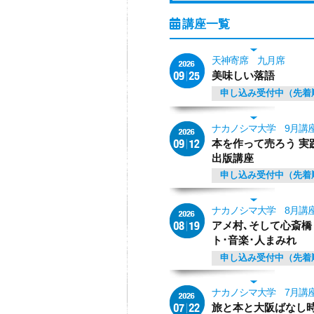
天神寄席 九月席
美味しい落語
申し込み受付中（先着
ナカノシマ大学 9月講
本を作って売ろう 実
出版講座
申し込み受付中（先着
ナカノシマ大学 8月講
アメ村､そして心斎橋
ト･音楽･人まみれ
申し込み受付中（先着
ナカノシマ大学 7月講
旅と本と大阪ばなし