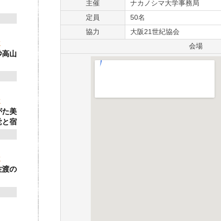
主催
ナカノシマ大学事務局
定員
50名
協力
大阪21世紀協会
ゼミ
会場
妙高山
ゼミ
がた美
覚と宿
ゼミ
佐渡の