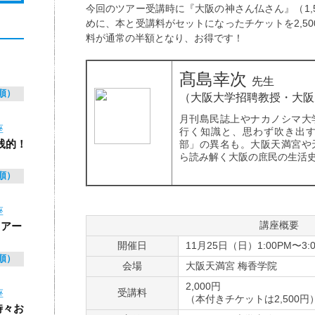
今回のツアー受講時に『大阪の神さん仏さん』（1,
めに、本と受講料がセットになったチケットを2,5
料が通常の半額となり、お得です！
髙島幸次
先生
順）
（大阪大学招聘教授・大阪
月刊島民誌上やナカノシマ大
座
行く知識と、思わず吹き出
践的！
部」の異名も。大阪天満宮や
ら読み解く大阪の庶民の生活
順）
座
講座概要
 アー
開催日
11月25日（日）1:00PM〜3:
順）
会場
大阪天満宮 梅香学院
2,000円
受講料
座
（本付きチケットは2,500円
時々お