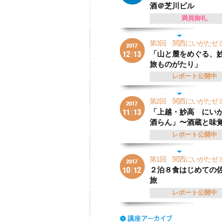
酒＠芝川ビル
満員御礼
第3回 関西にいがた
「山と麓をめぐる、
旅ものがたり」
レポート公開中
第2回 関西にいがた
「上越・妙高 にい
酒らん」〜酒蔵と味
レポート公開中
第1回 関西にいがた
２泊８食はじめての
旅
レポート公開中